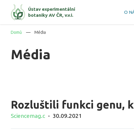
Ústav experimentální
O N
botaniky AV ČR, v.v.i.
Domů
Média
Média
Rozluštili funkci genu, 
Sciencemag.c
-
30.09.2021