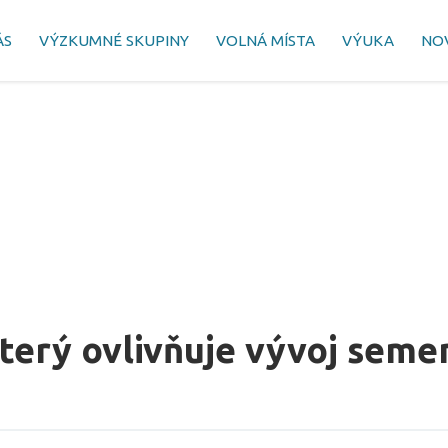
ÁS
VÝZKUMNÉ SKUPINY
VOLNÁ MÍSTA
VÝUKA
NO
který ovlivňuje vývoj seme