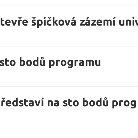
evře špičková zázemí univ
 sto bodů programu
edstaví na sto bodů prog