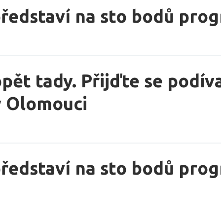
ředstaví na sto bodů pro
pět tady. Přijďte se podí
v Olomouci
edstaví na sto bodů prog