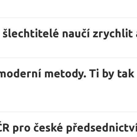
lechtitelé naučí zrychlit 
moderní metody. Ti by tak 
ČR pro české předsednictv