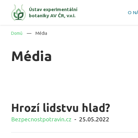
Ústav experimentální
O N
botaniky AV ČR, v.v.i.
Domů
Média
Média
Hrozí lidstvu hlad?
Bezpecnostpotravin.cz
-
25.05.2022