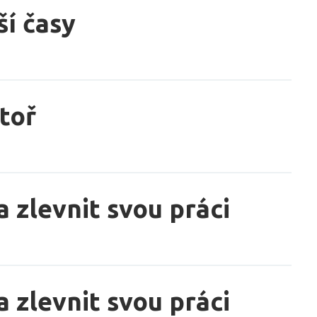
í časy
toř
a zlevnit svou práci
a zlevnit svou práci