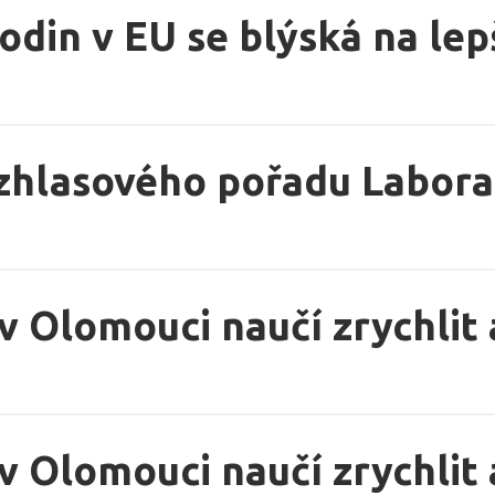
in v EU se blýská na lepš
zhlasového pořadu Labora
v Olomouci naučí zrychlit 
v Olomouci naučí zrychlit 